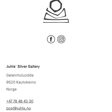
Juhls
Facebook
Instagram
Juhls' Silver Gallery
Galaniituluodda
9520 Kautokeino
Norge
+47 78 48 43 30
post@juhls.no