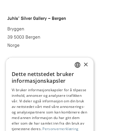
Juhls’ Silver Gallery – Bergen
Bryggen
39 5003 Bergen
Norge
+47 55 32 47 40
×
post@juhls.no
Dette nettstedet bruker
NORWEGIAN
informasjonskapsler
ENGLISH
Vi bruker informasjonskapsler for å tilpasse
Informasjon
innhold, annonser og analysere trafikken
Salgsbetingelser
vår. Vi deler også informasjon om din bruk
av nettstedet vårt med våre annonserings-
Frakt og levering
og analysepartnere som kan kombinere den
med annen informasjon du har gitt dem
Angrerett
eller som de har samlet inn fra din bruk av
tjenestene deres.
Personvernerklæring
Reklamasjon