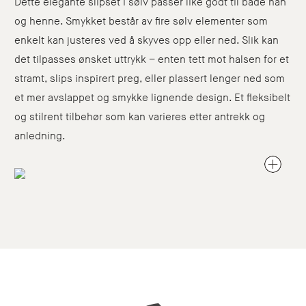
Dette elegante slipset i sølv passer like godt til både han
og henne. Smykket består av fire sølv elementer som
enkelt kan justeres ved å skyves opp eller ned. Slik kan
det tilpasses ønsket uttrykk – enten tett mot halsen for et
stramt, slips inspirert preg, eller plassert lenger ned som
et mer avslappet og smykke lignende design. Et fleksibelt
og stilrent tilbehør som kan varieres etter antrekk og
anledning.