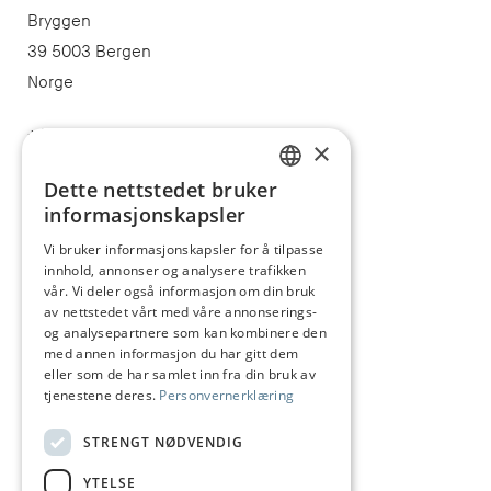
Bryggen
39 5003 Bergen
Norge
+47 55 32 47 40
×
post@juhls.no
Dette nettstedet bruker
NORWEGIAN
informasjonskapsler
ENGLISH
Vi bruker informasjonskapsler for å tilpasse
Informasjon
innhold, annonser og analysere trafikken
Salgsbetingelser
vår. Vi deler også informasjon om din bruk
av nettstedet vårt med våre annonserings-
Frakt og levering
og analysepartnere som kan kombinere den
med annen informasjon du har gitt dem
Angrerett
eller som de har samlet inn fra din bruk av
tjenestene deres.
Personvernerklæring
Reklamasjon
Størrelsesguide
STRENGT NØDVENDIG
Vedlikehold av sølvsmykker
YTELSE