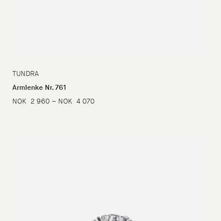
TUNDRA
Armlenke Nr. 761
Prisområde:
NOK
2 960
–
NOK
4 070
NOK
2
960
til
NOK
4
070