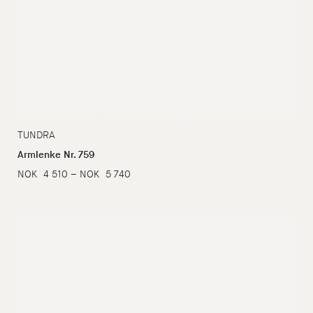
TUNDRA
Armlenke Nr. 759
Prisområde:
NOK
4 510
–
NOK
5 740
NOK
4
510
til
NOK
5
740