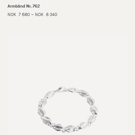
Armbånd Nr. 762
Prisområde:
NOK
7 680
–
NOK
8 340
NOK
7
680
til
NOK
8
340