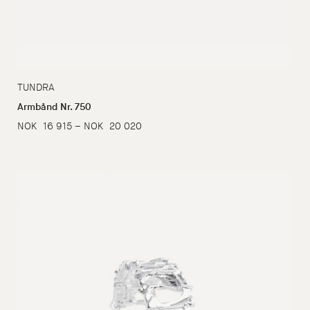
TUNDRA
Armbånd Nr. 750
Prisområde:
NOK
16 915
–
NOK
20 020
NOK
16
915
til
NOK
20
020