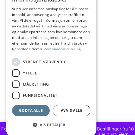
ENGLISH
Vi bruker informasjonskapsler for å tilpasse
Informasjon
innhold, annonser og analysere trafikken
Salgsbetingelser
vår. Vi deler også informasjon om din bruk
av nettstedet vårt med våre annonserings-
Frakt og levering
og analysepartnere som kan kombinere den
med annen informasjon du har gitt dem
Angrerett
eller som de har samlet inn fra din bruk av
tjenestene deres.
Personvernerklæring
Reklamasjon
Størrelsesguide
STRENGT NØDVENDIG
Vedlikehold av sølvsmykker
YTELSE
Personvern
MÅLRETTING
Besøk oss
FUNKSJONALITET
GODTA ALLE
AVVIS ALLE
Betalingsmetoder
VIS DETALJER
Forsinket leveringstid grunnet ferieavvikling. Bestillinger fra 10
juli til 2 august, behandles og sendes fom. 3 august.
Fjern