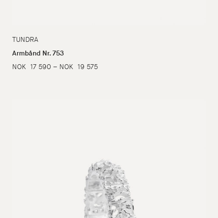
TUNDRA
Armbånd Nr. 753
Prisområde:
NOK
17 590
–
NOK
19 575
NOK
17
590
til
NOK
19
575