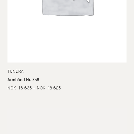
TUNDRA
Armbånd Nr. 758
Prisområde:
NOK
16 635
–
NOK
18 625
NOK
16
635
til
NOK