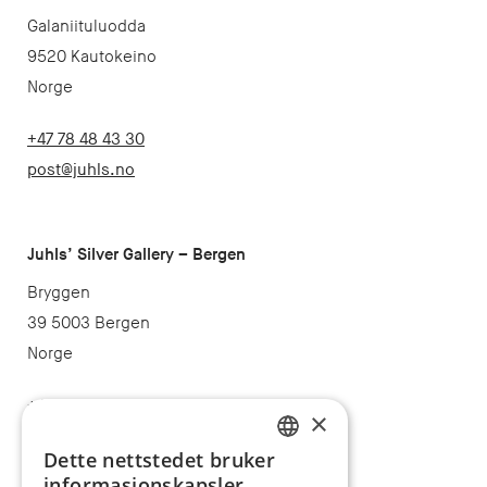
Galaniituluodda
9520 Kautokeino
Norge
+47 78 48 43 30
post@juhls.no
Juhls’ Silver Gallery – Bergen
Bryggen
39 5003 Bergen
Norge
+47 55 32 47 40
×
post@juhls.no
Dette nettstedet bruker
NORWEGIAN
informasjonskapsler