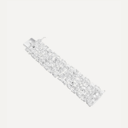
590
til
NOK
18
015