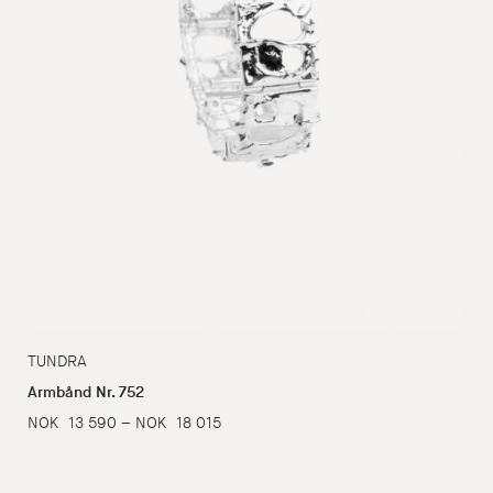
TUNDRA
Armbånd Nr. 752
Prisområde:
NOK
13 590
–
NOK
18 015
NOK
13