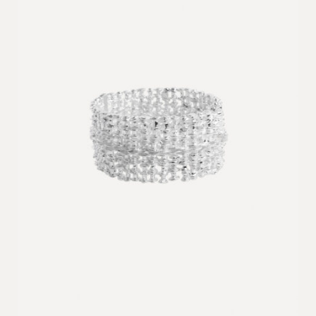
til
NOK
16
150