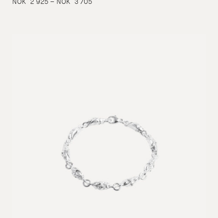
Prisområde:
NOK
2 925
–
NOK
3 705
NOK
2
925
til
NOK
3
705