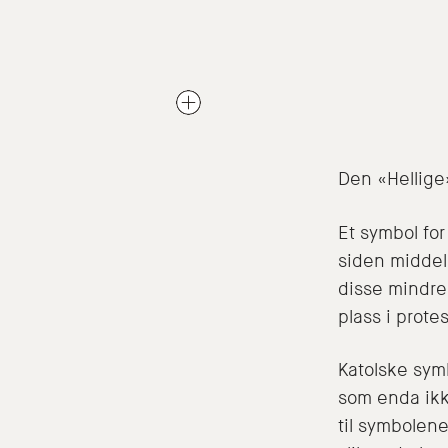
Den «Hellig
Et symbol fo
siden middela
disse mindre
plass i prote
Katolske sym
som enda ikk
til symbolen