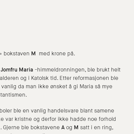
e» bokstaven
M
med krone på.
r
Jomfru Maria
-himmeldronningen, ble brukt helt
lderen og i Katolsk tid. Etter reformasjonen ble
 vanlig da man ikke ønsket å gi Maria så mye
stantismen.
boler ble en vanlig handelsvare blant samene
e var kristne og derfor ikke hadde noe forhold
e. Gjerne ble bokstavene
A
og
M
satt i en ring,