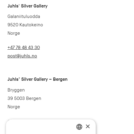
Juhls' Silver Gallery
Galaniituluodda
9520 Kautokeino
Norge
+47 78 48 43 30
post@juhls.no
Juhls’ Silver Gallery – Bergen
Bryggen
39 5003 Bergen
Norge
+47 55 32 47 40
×
post@juhls.no