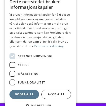
Dette nettstedet bruker
NORWEGIAN
informasjonskapsler
ENGLISH
Vi bruker informasjonskapsler for å tilpasse
Informasjon
innhold, annonser og analysere trafikken
Salgsbetingelser
vår. Vi deler også informasjon om din bruk
av nettstedet vårt med våre annonserings-
Frakt og levering
og analysepartnere som kan kombinere den
med annen informasjon du har gitt dem
Angrerett
eller som de har samlet inn fra din bruk av
tjenestene deres.
Personvernerklæring
Reklamasjon
Størrelsesguide
STRENGT NØDVENDIG
Vedlikehold av sølvsmykker
YTELSE
Personvern
MÅLRETTING
Besøk oss
FUNKSJONALITET
GODTA ALLE
AVVIS ALLE
Betalingsmetoder
VIS DETALJER