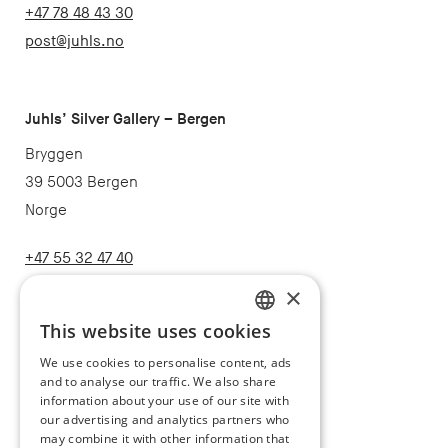
+47 78 48 43 30
post@juhls.no
Juhls’ Silver Gallery – Bergen
Bryggen
39 5003 Bergen
Norge
+47 55 32 47 40
post@juhls.no
×
This website uses cookies
NORWEGIAN
We use cookies to personalise content, ads
Information
and to analyse our traffic. We also share
ENGLISH
Terms & conditions
information about your use of our site with
our advertising and analytics partners who
Shipping and delivery
may combine it with other information that