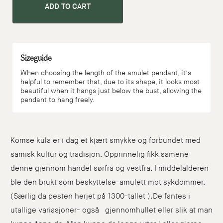
ADD TO CART
Sizeguide
When choosing the length of the amulet pendant, it’s
helpful to remember that, due to its shape, it looks most
beautiful when it hangs just below the bust, allowing the
pendant to hang freely.
Komse kula er i dag et kjært smykke og forbundet med
samisk kultur og tradisjon. Opprinnelig fikk samene
denne gjennom handel sørfra og vestfra. I middelalderen
ble den brukt som beskyttelse-amulett mot sykdommer.
(Særlig da pesten herjet på 1300-tallet ).De fantes i
utallige variasjoner- også gjennomhullet eller slik at man