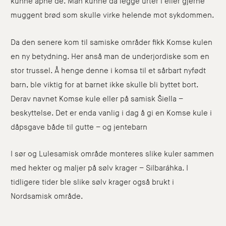
kunne åpne de. Man kunne da legge urter i eller gjerne
muggent brød som skulle virke helende mot sykdommen.
Da den senere kom til samiske områder fikk Komse kulen
en ny betydning. Her anså man de underjordiske som en
stor trussel. Å henge denne i komsa til et sårbart nyfødt
barn, ble viktig for at barnet ikke skulle bli byttet bort.
Derav navnet Komse kule eller på samisk Šiella –
beskyttelse. Det er enda vanlig i dag å gi en Komse kule i
dåpsgave både til gutte – og jentebarn
I sør og Lulesamisk område monteres slike kuler sammen
med hekter og maljer på sølv krager – Silbaráhka. I
tidligere tider ble slike sølv krager også brukt i
Nordsamisk område.