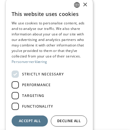
post@juhls.no
×
This website uses cookies
NORWEGIAN
We use cookies to personalise content, ads
Information
and to analyse our traffic. We also share
ENGLISH
Terms & conditions
information about your use of our site with
our advertising and analytics partners who
Shipping and delivery
may combine it with other information that
you’ve provided to them or that they’ve
Right of withdrawal
collected from your use of their services.
Personvernerklæring
Claims
Size guide
STRICTLY NECESSARY
Care of silver jewelry
PERFORMANCE
Privacy Policy
TARGETING
Visit us
FUNCTIONALITY
ACCEPT ALL
DECLINE ALL
Payment Methods