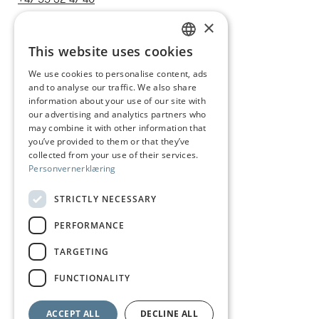
post@juhls.no
×
This website uses cookies
NORWEGIAN
We use cookies to personalise content, ads
Information
and to analyse our traffic. We also share
ENGLISH
Terms & conditions
information about your use of our site with
our advertising and analytics partners who
Shipping and delivery
may combine it with other information that
you’ve provided to them or that they’ve
Right of withdrawal
collected from your use of their services.
Personvernerklæring
Claims
Size guide
STRICTLY NECESSARY
Care of silver jewelry
PERFORMANCE
Privacy Policy
TARGETING
Visit us
FUNCTIONALITY
ACCEPT ALL
DECLINE ALL